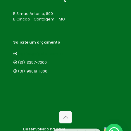
R Simao Antonio, 800
B Cincao– Contagem – MG
Solicite um orçamento
sigafer@sigafer.com.br
(31) 3357-7000
(31) 99618-1000
Desenvolvido na nave
Migre Seu Negócio